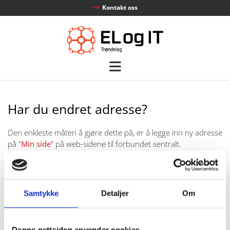
Kontakt oss

Har du endret adresse?
Den enkleste måten å gjøre dette på, er å legge inn ny adresse
på "
Min side
" på web-sidene til forbundet sentralt.
Her kan du også legge inn telefon, mobil og e-postadresse,
noe som er viktig for oss for å sikre god kommunikasjon med
deg.
Samtykke
Detaljer
Om
Det du trenger for å logge inn, er medlemsnummeret ditt,
som står rett over navnet ditt på LOfavørkortet ditt (8 siffer),
Denne nettsiden anvender cookies