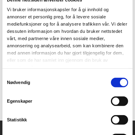
og fødselsdatoen din. Har du ikke dette for hånden, kan vi
hjelpe deg.
Vi bruker informasjonskapsler for å gi innhold og
annonser et personlig preg, for å levere sosiale
Andre endringer i medlemsforholdet
mediefunksjoner og for å analysere trafikken vår. Vi deler
dessuten informasjon om hvordan du bruker nettstedet
Om du skifter arbeidsgiver, begynner i militæret, har
vårt, med partnerne våre innen sosiale medier,
permisjon eller går ut av lønnet arbeid av andre årsaker, er
annonsering og analysearbeid, som kan kombinere den
det viktig at vi får beskjed om dette, blant annet av hensyn til
med annen informasjon du har gjort tilgjengelig for dem,
kontingentinnbetalingen. Dessverre er ikke alle arbeidsgivere
så flinke til å melde fra til oss, så det er en fordel at den
eller som de har samlet inn gjennom din bruk av
enkelte tar kontakt.
tjenestene deres.
Samtykkevalg
Det kan du gjøre ved å sende oss en
e-post
, eller på telefon
Nødvendig
72 59 62 00
. Du kan selvfølgelig også melde adresseendring
etc. på samme måte.
Egenskaper
Statistikk