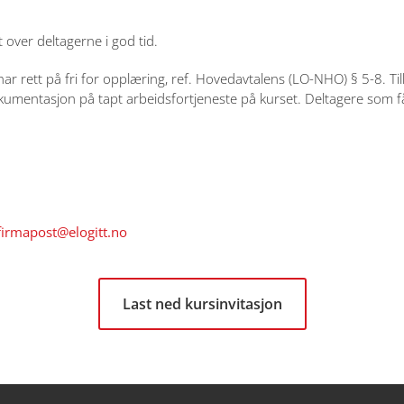
t over deltagerne i god tid.
har rett på fri for opplæring, ref. Hovedavtalens (LO-NHO) § 5-8. Till
entasjon på tapt arbeidsfortjeneste på kurset. Deltagere som får pl
firmapost@elogitt.no
Last ned kursinvitasjon