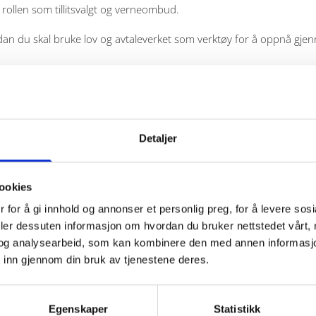
i rollen som tillitsvalgt og verneombud.
an du skal bruke lov og avtaleverket som verktøy for å oppnå gjenno
Detaljer
 1-kurs (tidligere kalt Startkurs) eller har tilsvarende kursing/erfa
ookies
 for å gi innhold og annonser et personlig preg, for å levere sos
deler dessuten informasjon om hvordan du bruker nettstedet vårt,
og analysearbeid, som kan kombinere den med annen informasjon d
 inn gjennom din bruk av tjenestene deres.
Egenskaper
Statistikk