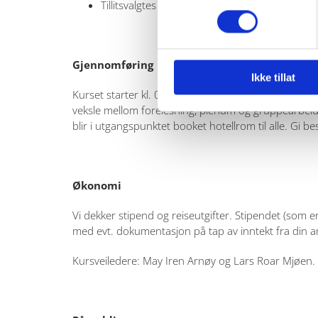
Tillitsvalgtes rettigheter og plikter
Gjennomføring
Ikke tillat
Kurset starter kl. 09.00 mandag 10. november, og a
veksle mellom forelesning, plenum og gruppearbeid. De
blir i utgangspunktet booket hotellrom til alle. Gi 
Økonomi
Vi dekker stipend og reiseutgifter. Stipendet (som e
med evt. dokumentasjon på tap av inntekt fra din ar
Kursveiledere: May Iren Arnøy og Lars Roar Mjøen.