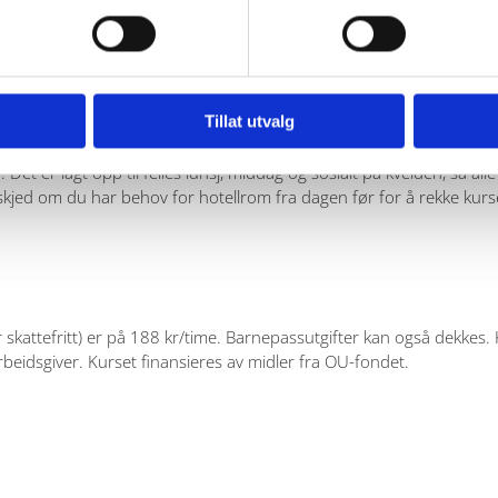
Tillat utvalg
vsluttes kl. 14.00 onsdag 12. november. Kurset avholdes på Jegtvo
t er lagt opp til felles lunsj, middag og sosialt på kvelden, så alle 
beskjed om du har behov for hotellrom fra dagen før for å rekke kurs
r skattefritt) er på 188 kr/time. Barnepassutgifter kan også dekkes.
beidsgiver. Kurset finansieres av midler fra OU-fondet.