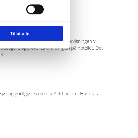
Tillat alle
lden Fjordhotell på Inderøy. Undervisningen vil
deltagere oppfordres til å bli igjen på hotellet. Det
et.
 Kjøring godtgjøres med kr 4,90 pr. km. Husk å ta