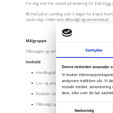
For deg som har startet på skolering for å bli trygg 
Bli med på en samling over 3 dager for å lære hvord
styrke deg i rollen som tillitsvalgt og verneombud.
Målgruppe
Samtykke
Tillitsvalgte og verneombud som har gjennomført Trinn
Innhold
Denne nettsiden anvender c
Handlingsplan som et praktisk verktøy
Vi bruker informasjonskapsler
analysere trafikken vår. Vi 
Lov- og avtaler
sosiale medier, annonsering 
dem, eller som de har samlet
Klubben i arbeid
Tillitsvalgt og saksbehandling
Samtykkevalg
Nødvendig